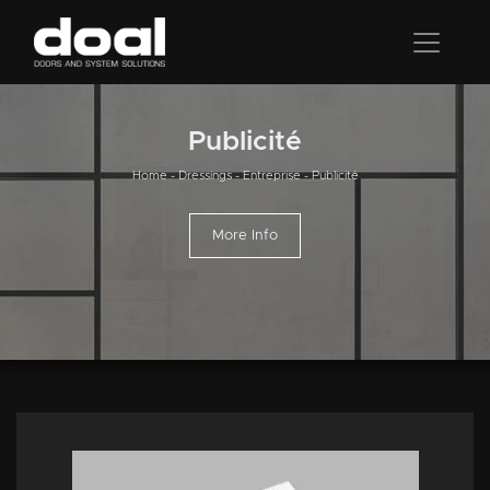
Publicité
Home
-
Dressings
-
Entreprise
-
Publicité
More Info