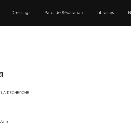
Dressings
Paroi de Séparation
Librairies
N
a
 LA RECHERCHE
e Web