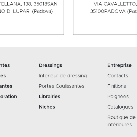
ELLANA, 138, 35018
SAN
VIA CAVALLETTO, 
O DI LUPARI (Padova)
35100
PADOVA (Pad
ntes
Dressings
Entreprise
tes
Interieur de dressing
Contacts
antes
Portes Coulissantes
Finitions
aration
Librairies
Poignées
Niches
Catalogues
Boutique de
intérieures