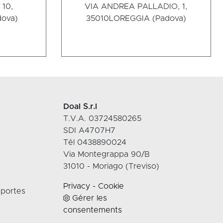
10,
VIA ANDREA PALLADIO, 1,
ova)
35010
LOREGGIA (Padova)
Doal S.r.l
T.V.A. 03724580265
SDI A4707H7
Tél 0438890024
Via Montegrappa 90/B
31010 - Moriago (Treviso)
Privacy
-
Cookie
 portes
Gérer les
consentements