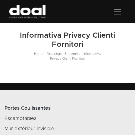
Informativa Privacy Clienti
Fornitori
Home
-
Dressings
-
Entreprise
-
Informativa
Privacy Clienti Fornitori
Portes Coulissantes
Escamotables
Mur extérieur invisible