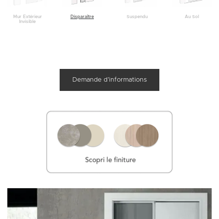
Au Sol
Mur Extérieur
Disparaître
Suspendu
Invisible
Demande d’informations