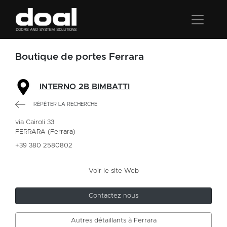
Boutique de portes Ferrara
INTERNO 2B BIMBATTI
RÉPÉTER LA RECHERCHE
via Cairoli 33
FERRARA (Ferrara)
+39 380 2580802
Voir le site Web
Contactez nous
Autres détaillants à Ferrara