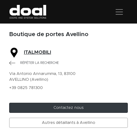
Boutique de portes Avellino
ITALMOBILI
RÉPÉTER LA RECHERCHE
Via Antonio Annarumma, 13, 83100
AVELLINO (Avellino)
+39 0825 781300
Contactez nous
Autres détaillants à Avellino